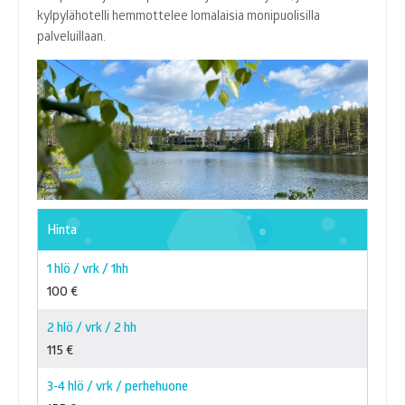
kylpylähotelli hemmottelee lomalaisia monipuolisilla
palveluillaan.
Hinta
1 hlö / vrk / 1hh
100 €
2 hlö / vrk / 2 hh
115 €
3-4 hlö / vrk / perhehuone