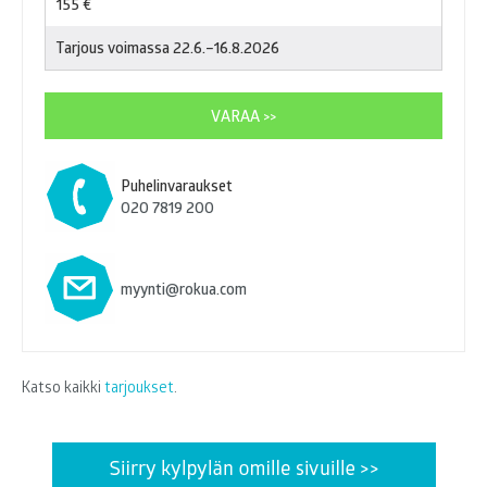
155 €
Tarjous voimassa 22.6.–16.8.2026
VARAA >>
Puhelinvaraukset
020 7819 200
myynti@rokua.com
Katso kaikki
tarjoukset
.