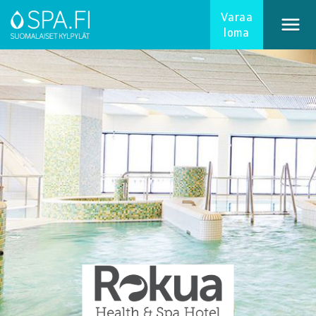
Varaa
loma
Erikoistarjoukset