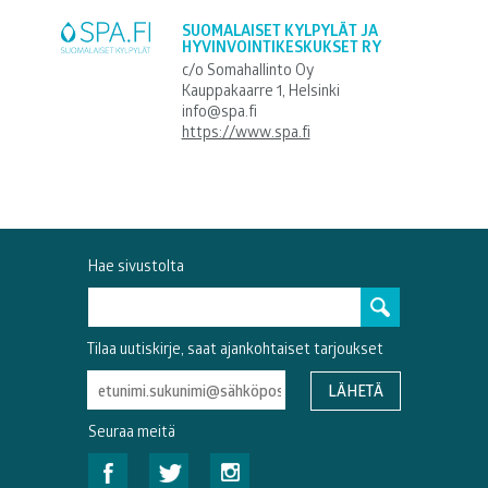
SUOMALAISET KYLPYLÄT JA
HYVINVOINTIKESKUKSET RY
c/o Somahallinto Oy
Kauppakaarre 1, Helsinki
info@spa.fi
https://www.spa.fi
Hae sivustolta
Tilaa uutiskirje, saat ajankohtaiset tarjoukset
Seuraa meitä