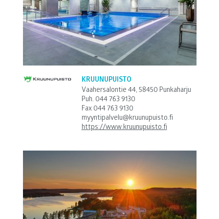
KRUUNUPUISTO
Vaahersalontie 44, 58450 Punkaharju
Puh.
044 763 9130
Fax 044 763 9130
myyntipalvelu@kruunupuisto.fi
https://www.kruunupuisto.fi