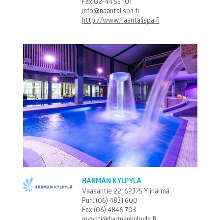
Fax 02-44 55 101
info@naantalispa.fi
http://www.naantalispa.fi
HÄRMÄN KYLPYLÄ
Vaasantie 22, 62375 Ylihärmä
Puh.
(06) 4831 600
Fax (06) 4846 703
myynti@harmankylpyla.fi