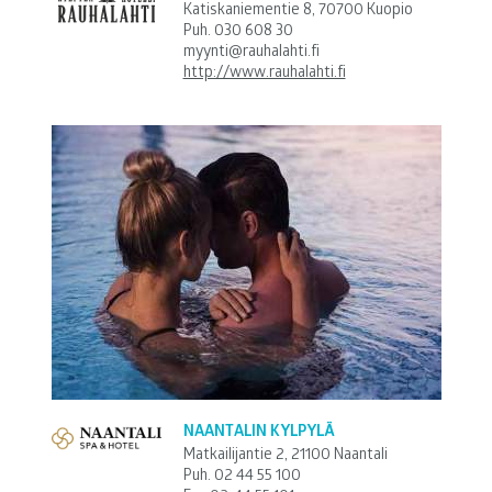
Katiskaniementie 8, 70700 Kuopio
Puh.
030 608 30
myynti@rauhalahti.fi
http://www.rauhalahti.fi
NAANTALIN KYLPYLÄ
Matkailijantie 2, 21100 Naantali
Puh.
02 44 55 100