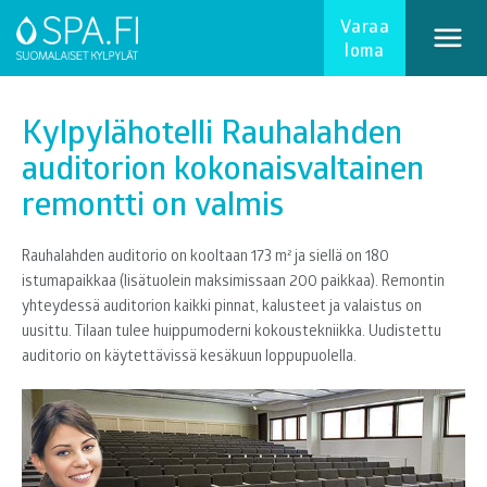
Varaa
loma
Kylpylähotelli Rauhalahden
auditorion kokonaisvaltainen
remontti on valmis
Rauhalahden auditorio on kooltaan 173 m² ja siellä on 180
istumapaikkaa (lisätuolein maksimissaan 200 paikkaa). Remontin
yhteydessä auditorion kaikki pinnat, kalusteet ja valaistus on
uusittu. Tilaan tulee huippumoderni kokoustekniikka. Uudistettu
auditorio on käytettävissä kesäkuun loppupuolella.