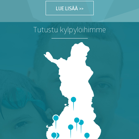
LUE LISÄÄ >>
Tutustu kylpylöihimme