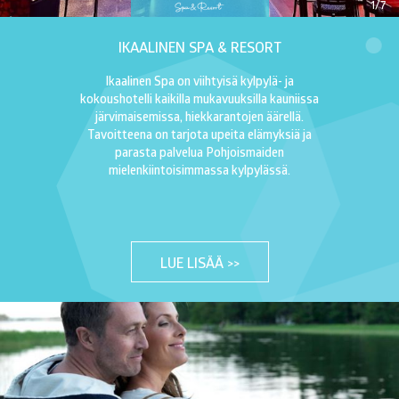
1/7
IKAALINEN SPA & RESORT
Ikaalinen Spa on viihtyisä kylpylä- ja
kokoushotelli kaikilla mukavuuksilla kauniissa
järvimaisemissa, hiekkarantojen äärellä.
Tavoitteena on tarjota upeita elämyksiä ja
parasta palvelua Pohjoismaiden
mielenkiintoisimmassa kylpylässä.
LUE LISÄÄ >>