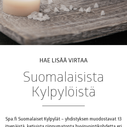
HAE LISÄÄ VIRTAA
Suomalaisista
Kylpylöistä
Spa.fi Suomalaiset Kylpylät – yhdistyksen muodostavat 13
itsenäistä, ketjuista riippumatonta hyvinvointikohdetta eri