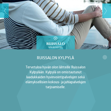
1/6
RUISSALON KYLPYLÄ
Tervetuloa hyvän olon lähteille Ruissalon
Kylpylään. Kylpylä on omistautunut
laadukkaiden hyvinvointipalvelujen sekä
elämyksellisien kokous- ja juhlapalvelujen
tarjoamiselle.