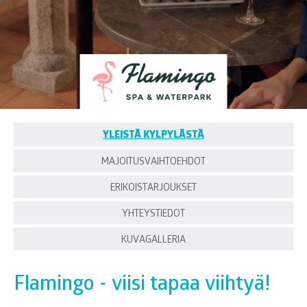
Viisi tapaa viihtyä!
YLEISTÄ KYLPYLÄSTÄ
MAJOITUSVAIHTOEHDOT
ERIKOISTARJOUKSET
YHTEYSTIEDOT
KUVAGALLERIA
Flamingo - viisi tapaa viihtyä!