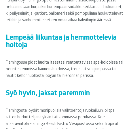
riehaannutaan hurjaakin hurjempaan viidakkoseikkailuun. Liukumäet,
kiipeilyseinät ja -putket, pallomeri sekä pomppulinna houkuttelevat
leikkiin ja vanhemmille hetken omaa aikaa kahvikupin ääressä.
Lempeää liikuntaa ja hemmottelevia
hoitoja
Flamingossa pidät huolta itsestäsi rentouttavissa spa-hoidoissa tai
perinteisemmissä kauneushoidoissa, treenaat vesijumpassa tai
nautit kehonhuollosta joogan tai hieronnan parissa.
Syö hyvin, jaksat paremmin
Flamingosta löydät monipuolisia vaihtoehtoja ruokailuun, olitpa
sitten herkuttelijana yksin tai isommassa porukassa. Koe
allasravintola Flamingo Beach Bistro Vesipuistossa sekä Tropical