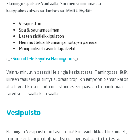
Flamingo sijaitsee Vantaalla, Suomen suurimmassa
kauppakeskuksessa Jumbossa. Meiltä löydät:
Vesipuiston
Spa & saunamaailman
Lasten sisäleikkipuiston
Hemmottelua liikunnan ja hoitojen parissa
Monipuoliset ravintolapalvelut
👉
Suunnittele käyntisi Flamingoon
👈
Vain 15 minuutin päässä Helsingin keskustasta. Flamingossa jätät
kiireen taaksesi ja siirryt suoraan tropiikin lämpöön. Saman katon
alta löydät kaiken, mitä onnistuneeseen päivään tai minilomaan
tarvitset – säällä kuin säällä.
Vesipuisto
Flamingon Vesipuisto on täynnä iloa! Koe vauhdikkaat liukumäet,
trooppisen lämpimät altaat, hyppää hyppyaltaasta tai testaa