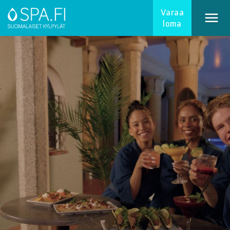
Varaa
loma