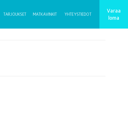
Varaa
TARJOUKSET
MATKAVINKIT
YHTEYSTIEDOT
loma