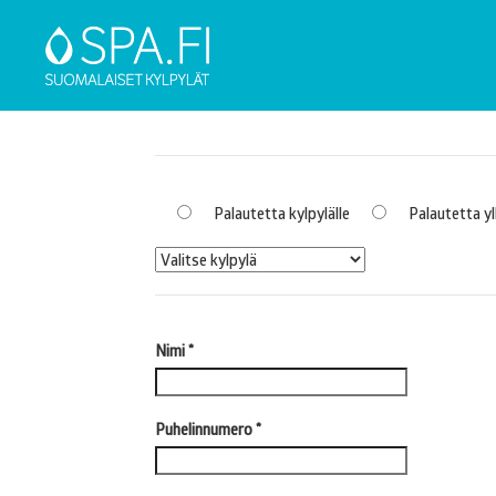
Palautetta kylpylälle
Palautetta yll
Nimi
*
Puhelinnumero
*