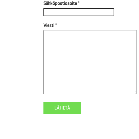
Sähköpostiosoite
*
Viesti
*
LÄHETÄ